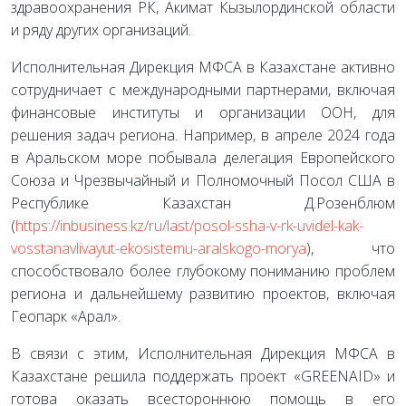
здравоохранения РК, Акимат Кызылординской области
и ряду других организаций.
Исполнительная Дирекция МФСА в Казахстане активно
сотрудничает с международными партнерами, включая
финансовые институты и организации ООН, для
решения задач региона. Например, в апреле 2024 года
в Аральском море побывала делегация Европейского
Союза и Чрезвычайный и Полномочный Посол США в
Республике Казахстан Д.Розенблюм
(
https://inbusiness.kz/ru/last/posol-ssha-v-rk-uvidel-kak-
vosstanavlivayut-ekosistemu-aralskogo-morya
), что
способствовало более глубокому пониманию проблем
региона и дальнейшему развитию проектов, включая
Геопарк «Арал».
В связи с этим, Исполнительная Дирекция МФСА в
Казахстане решила поддержать проект «GREENAID» и
готова оказать всестороннюю помощь в его