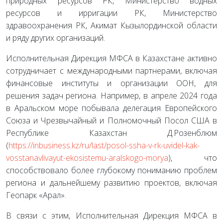
природных ресурсов РК, Министерство водных
ресурсов и ирригации РК, Министерство
здравоохранения РК, Акимат Кызылординской области
и ряду других организаций.
Исполнительная Дирекция МФСА в Казахстане активно
сотрудничает с международными партнерами, включая
финансовые институты и организации ООН, для
решения задач региона. Например, в апреле 2024 года
в Аральском море побывала делегация Европейского
Союза и Чрезвычайный и Полномочный Посол США в
Республике Казахстан Д.Розенблюм
(
https://inbusiness.kz/ru/last/posol-ssha-v-rk-uvidel-kak-
vosstanavlivayut-ekosistemu-aralskogo-morya
), что
способствовало более глубокому пониманию проблем
региона и дальнейшему развитию проектов, включая
Геопарк «Арал».
В связи с этим, Исполнительная Дирекция МФСА в