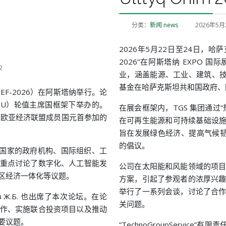
分类：
新闻 news
2026年5月
2026年5月22日至24日，哈萨
2026”在阿斯塔纳 EXPO
2
业，涵盖能源、工业、建筑、技
基金在哈萨克斯坦共和国政府、
EF-2026）在阿斯塔纳举行。论
EU）轮值主席国框架下举办的。
在展会框架内，TGS 集团通过
坛与欧亚经济联盟成员国元首参加的
在可再生能源和可持续基础设施领域
旨在发展绿色经济、提高气候韧性
的倡议。
其他国家的政府机构、国际组织、工
重点讨论了数字化、人工智能发
公司在太阳能和风能领域的项
区经济一体化等议题。
方案，引起了参观者的浓厚兴
举行了一系列会谈，讨论了合
баев Ж.Б. 也出席了本次论坛。在论
关问题。
作、实施联合投资项目以及推动
要议题。
“TechnoGroupServic