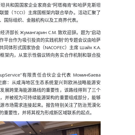
坦共和国国家企业家商会“阿塔梅肯”和哈萨克斯坦
联盟（TCCI）主席国框架内联合举办。活动汇聚了
、国际组织、金融机构以及工商界代表。
长 Жумангарин С.М. 致欢迎辞。题为“启动
作平台作为吸引投资的实践机制”的专题会议由哈萨
形式国家协会（NACOFEC）主席 Шайх К.А.
间框架内，从宣示性倡议转向务实合作机制和联合投
pService”有限责任合伙企业代表 Моминбаева
能源走廊：从咸海地区生态系统复兴到欧洲战略能源安
了发展跨里海能源路线的重要性，该路线得到了三个
持，并被视为可持续能源架构的重要组成部分，能够
能源市场需求连接起来。报告特别关注了防治荒漠化
的重要性，并将其视为形成新区域联系的起点。