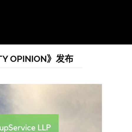
TY OPINION》发布