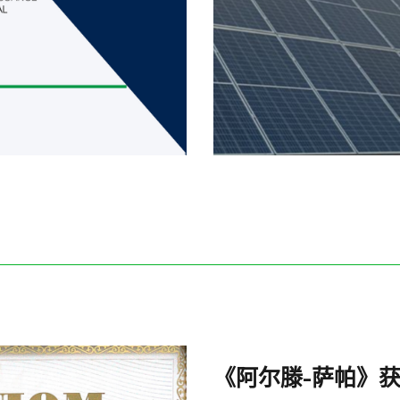
《阿尔滕-萨帕》