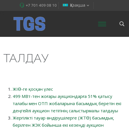
Қазақша
+7 701 409 08 10
ТАЛДАУ
ЖІӨ-ге қосқан үлес
499 МВт-тен жоғары аукциондарға 51% қатысу
талабы мен ОТП жобаларына басымдық беретін екі
деңгейлі аукцион тетігінің салыстырмалы талдауы
Жергілікті тауар өндірушілерге (ЖТӨ) басымдық
берілген ЖЭК бойынша екі кезеңді аукцион