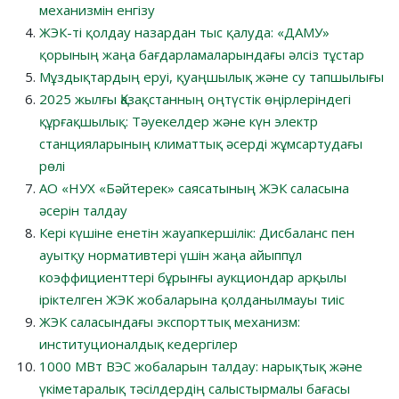
механизмін енгізу
ЖЭК-ті қолдау назардан тыс қалуда: «ДАМУ»
қорының жаңа бағдарламаларындағы әлсіз тұстар
Мұздықтардың еруі, қуаңшылық және су тапшылығы
2025 жылғы Қазақстанның оңтүстік өңірлеріндегі
құрғақшылық: Тәуекелдер және күн электр
станцияларының климаттық әсерді жұмсартудағы
рөлі
АО «НУХ «Бәйтерек» саясатының ЖЭК саласына
әсерін талдау
Кері күшіне енетін жауапкершілік: Дисбаланс пен
ауытқу нормативтері үшін жаңа айыппұл
коэффициенттері бұрынғы аукциондар арқылы
іріктелген ЖЭК жобаларына қолданылмауы тиіс
ЖЭК саласындағы экспорттық механизм:
институционалдық кедергілер
1000 МВт ВЭС жобаларын талдау: нарықтық және
үкіметаралық тәсілдердің салыстырмалы бағасы