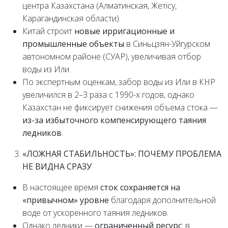
центра Казахстана (Алматинская, Жетісу,
Карагандинская области).
Китай строит
новые ирригационные и
промышленные объекты
в Синьцзян-Уйгурском
автономном районе (СУАР), увеличивая отбор
воды из Или.
По экспертным оценкам, забор воды из Или в КНР
увеличился в 2–3 раза с 1990-х годов, однако
Казахстан не фиксирует снижения объема стока —
из-за избыточного компенсирующего таяния
ледников
.
«ЛОЖНАЯ СТАБИЛЬНОСТЬ»: ПОЧЕМУ ПРОБЛЕМА
НЕ ВИДНА СРАЗУ
В настоящее время
сток сохраняется на
«привычном» уровне
благодаря дополнительной
воде от ускоренного таяния ледников.
Однако ледники —
ограниченный ресурс
: в