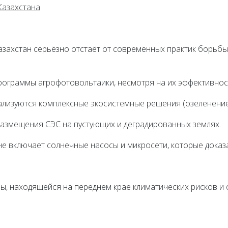
Казахстана
Казахстан серьёзно отстаёт от современных практик борьб
программы агрофотовольтаики, несмотря на их эффективност
еализуются комплексные экосистемные решения (озеленение
 размещения СЭС на пустующих и деградированных землях.
не включает солнечные насосы и микросети, которые доказ
ны, находящейся на переднем крае климатических рисков 