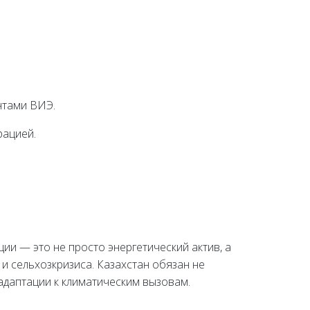
нтами ВИЭ.
рацией.
ии — это не просто энергетический актив, а
и сельхозкризиса. Казахстан обязан не
адаптации к климатическим вызовам.