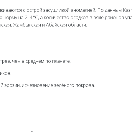
лкиваются с острой засушливой аномалией. По данным Каз
 норму на 2–4 °C, а количество осадков в ряде районов у
нская, Жамбылская и Абайская области.
трее, чем в среднем по планете.
иков.
й эрозии, исчезновение зелёного покрова.