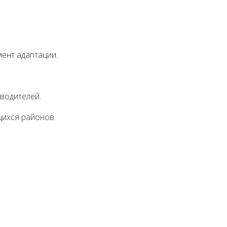
мент адаптации.
водителей.
щихся районов.