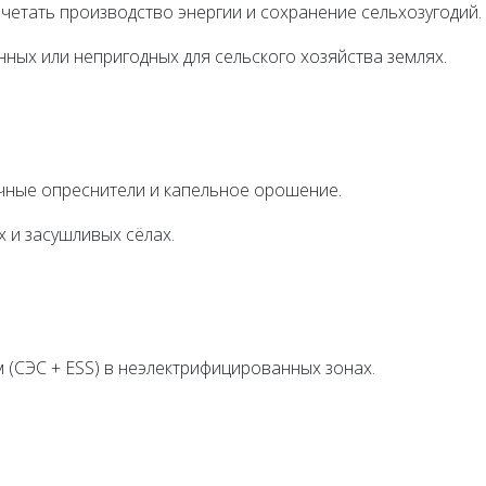
четать производство энергии и сохранение сельхозугодий.
ных или непригодных для сельского хозяйства землях.
ечные опреснители и капельное орошение.
 и засушливых сёлах.
 (СЭС + ESS) в неэлектрифицированных зонах.